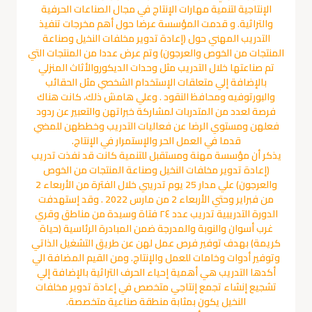
الإنتاجية لتنمية مهارات الإنتاج في مجال الصناعات الحرفية
والتراثية. و قدمت المؤسسة عرضا حول أهم مخرجات تنفيذ
التدريب المهني حول (إعادة تدوير مخلفات النخيل وصناعة
المنتجات من الخوص والعرجون) وتم عرض عددا من المنتجات التي
تم صناعتها خلال التدريب مثل وحدات الديكوروالأثاث المنزلي
بالإضافة إلي متعلقات الإستخدام الشخصي مثل الحقائب
والبورتوفيه ومحافظ النقود . وعلي هامش ذلك، كانت هناك
فرصة لعدد من المتدربات لمشاركة خبراتهن والتعبير عن ردود
فعلهن ومستوي الرضا عن فعاليات التدريب وخططهن للمضي
قدما في العمل الحر والإستمرار في الإنتاج.
يذكر أن مؤسسة مهنة ومستقبل للتنمية كانت قد نفذت تدريب
(إعادة تدوير مخلفات النخيل وصناعة المنتجات من الخوص
والعرجون) علي مدار 25 يوم تدريبي خلال الفترة من الأربعاء 2
من فبراير وحتي الأربعاء 2 من مارس 2022 . وقد إستهدفت
الدورة التدريبية تدريب عدد ٢٤ فتاة وسيدة من مناطق وقري
غرب أسوان والنوبة والمدرجة ضمن المبادرة الرئاسية (حياة
كريمة) بهدف توفير فرص عمل لهن عن طريق التشغيل الذاتي
وتوفير أدوات وخامات للعمل والإنتاج. ومن القيم المضافة الي
أكدها التدريب هي أهمية إحياء الحرف التراثية بالإضافة إلي
تشجيع إنشاء تجمع إنتاجي متخصص في إعادة تدوير مخلفات
النخيل يكون بمثابة منطقة صناعية متخصصة.