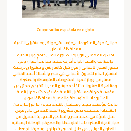
Cooperación española en egipto
جهاز_تنمية_المشروعات_مؤسسة_مهنة_ومستقبل_للتنمية
#محافظة_اسوان
تحت رعاية معالي الوزيرة الدكتورة نيفين جامع وزير التجارة
والصناعة والسيد اللواء أشرف عطية، محافظ أسوان وفي
حضورالسفير الاسبانى رامون خيل كاساريس و فينتورا رودريجيث
المنسق العام للتعاون الأسباني في مصر والأستاذ أحمد الكناني
ممثل عن جهاز تنمية المشروعات المتوسطة والصغيرة
ومتناهية الصغروالاستاذ أحمد بشير المدير التنفيذى ممثل عن
مؤسسة مهنة ومستقبل للتنمية وفريق مكتب جهاز تنمية
المشروعات المتوسطة والصغيرة بمحافظة اسوان.
قامت مؤسسة مهنة ومستقبل للتنمية بعرض ما تم إنجازه من
الأنشطة المخططة ضمن مشروع (المساهمة في خلق فرص
عمل للمرأة في صعيد مصر والمناطق الحدودية الممول من
جهاز تنمية المشروعات المتوسطة والصغيرة و الوكالة الإسبانية
للتعاون الدولي ) من خلال تحسين قدراتهن وتنمية التجمعات