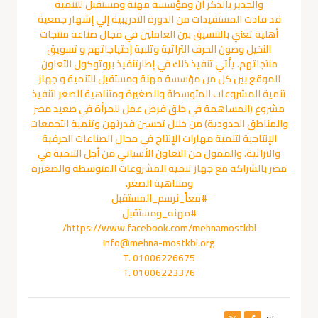
والجدير بالذكر أن ومؤسسة مهنة ومستقبل للتنمية
قد قادت المستفيدات من الدورة التدريبية إلي إشهار جمعية
أهلية تعني بالتنسيق بين العاملين في مجال صناعة منتجات
النخيل وصون الحرف التراثية وتلبية إحتياجاتهم و تسويق
منتجاتهم. يأتي تنفيذ ذلك في إطارتنفيذ بروتوكول التعاون
الموقع بين كل من مؤسسة مهنة ومستقبل للتنمية و جهاز
تنمية المشروعات المتوسطة والصغيرة ومتناهية الصغر لتنفيذ
مشروع (المساهمة في خلق فرص عمل للمرأة في صعيد مصر
والمناطق الحدودية) من خلال تحسين قدرتهن وتنمية التجمعات
الإنتاجية لتنمية مهارات الإنتاج في مجال الصناعات الحرفية
والتراثية. والممول من التعاون الأسباني من أجل التنمية في
مصر بالشراكة مع جهاز تنمية المشروعات المتوسطة والصغيرة
ومتناهية الصغر.
#معاً_نرسم_المستقبل
#مهنه_ومستقبل
https://www.facebook.com/mehnamostkbl/
Info@mehna-mostkbl.org
T. 01006226675
T. 01006223376