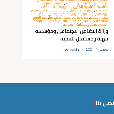
المؤسسي
,
السويس
,
الشرقية
,
الغربية
,
الفيوم
,
القاهرة
,
القاهرة الكبري
,
القليوبية
,
المحافظات
الحدودية
,
المنوفية
,
المنيا
,
الوادي الجديد
,
بني سويف
,
بورسعيد
,
بورسعيد
,
تدريب
,
دمياط
,
سوهاج
,
سيوة
,
شمال سيناء
,
غير مصنف
,
قصص نجاح
,
قنا
,
كفر الشيخ
,
محافظات الصعيد
,
محافظات القناة
,
محافظات الوجه
البحري
,
مطروح
,
معارض
,
وظائف
وزارة التضامن الاجتماعي ومؤسسة
مهنة ومستقبل للتنمية
نوفمبر 4, 2021
admin
by
تصل بنا