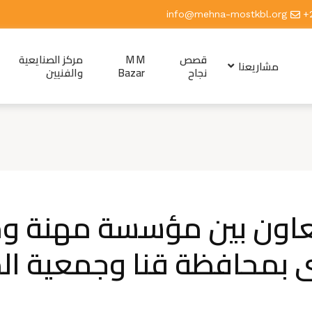
info@mehna-mostkbl.org
قصص
M M
مركز الصنايعية
مشاريعنا
نجاح
Bazar
والفنيين
عاون بين مؤسسة مهنة وم
ى بمحافظة قنا وجمعية ا