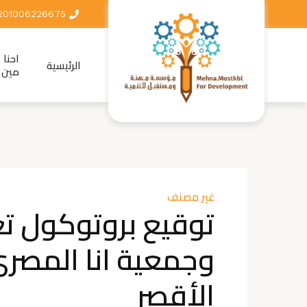
201006226675+
احنا
الرئيسية
مين
غير مصنف
توقيع بروتوكول ت
وجمعية انا المصر
الأقصر