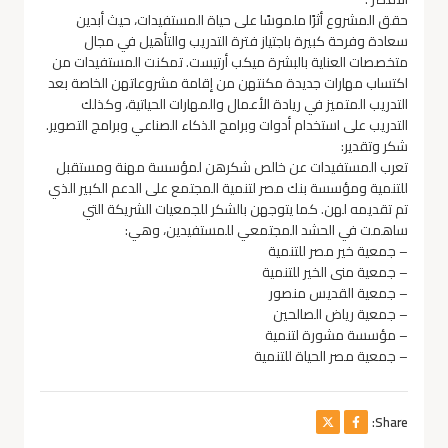
حقق المشروع أثرًا ملموسًا على حياة المستفيدات، حيث أبدين
سعادة وفرحة كبيرة باجتياز فترة التدريب والتأهيل في مجال
متخصصات العناية بالبشرة ميكب أرتيست. تمكنت المستفيدات من
اكتساب مهارات جديدة مكنتهن من إقامة مشروعاتهن الخاصة بعد
التدريب المتميز في ريادة الأعمال والمهارات الحياتية، وكذلك
التدريب على استخدام أدوات وبرامج الذكاء الصناعي وبرامج التصوير.
شكر وتقدير:
تعرب المستفيدات عن خالص شكرهن لمؤسسة مهنة ومستقبل
للتنمية ومؤسسة بنك مصر لتنمية المجتمع على الدعم الكبير الذي
تم تقديمه لهن. كما يتوجهن بالشكر للجمعيات الشريكة التي
ساهمت في الحشد المجتمعي للمستفيدين، وهي:
– جمعية خير مصر للتنمية
– جمعية منى الخير للتنمية
– جمعية القديس منصور
– جمعية رياض الصالحين
– مؤسسة مشورة لتنمية
– جمعية مصر الحياة للتنمية
Share: