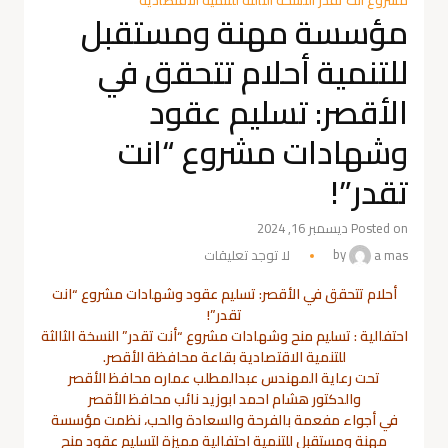
مؤسسة مهنة ومستقبل
للتنمية أحلام تتحقق في
الأقصر: تسليم عقود
وشهادات مشروع “انت
تقدر”!
Posted on ديسمبر 16, 2024
a mas
by
لا توجد تعليقات
أحلام تتحقق في الأقصر: تسليم عقود وشهادات مشروع “انت
تقدر”!
احتفالية : تسليم منح وشهادات مشروع “أنت تقدر” النسخة الثالثة
للتنمية الاقتصادية بقاعة محافظة الأقصر.
تحت رعاية المهندس عبدالمطلب عماره محافظ الأقصر
والدكتور هشام احمد ابوزيد نائب محافظ الأقصر
في أجواء مفعمة بالفرحة والسعادة والحب، نظمت مؤسسة
مهنة ومستقبل للتنمية احتفالية مميزة لتسليم عقود منح