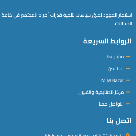
استثمار الجهود لخلق سياسات لتنمية قدرات أفراد المجتمع في كافة
المجالات.
الروابط السريعة
مشاريعنا
احنا مين
M M Bazar
مركز الصنايعية والفنيين
التواصل معنا
اتصل بنا
الجيزة 55 شارع البحر الاعظم – برج لؤلؤة