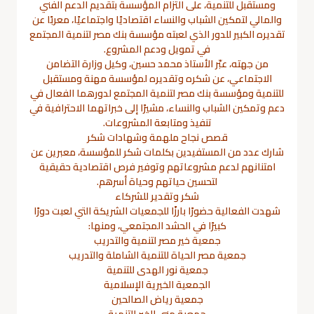
ومستقبل للتنمية، على التزام المؤسسة بتقديم الدعم الفني
والمالي لتمكين الشباب والنساء اقتصاديًا واجتماعيًا، معربًا عن
تقديره الكبير للدور الذي لعبته مؤسسة بنك مصر لتنمية المجتمع
في تمويل ودعم المشروع.
من جهته، عبّر الأستاذ محمد حسين، وكيل وزارة التضامن
الاجتماعي، عن شكره وتقديره لمؤسسة مهنة ومستقبل
للتنمية ومؤسسة بنك مصر لتنمية المجتمع لدورهما الفعال في
دعم وتمكين الشباب والنساء، مشيرًا إلى خبراتهما الاحترافية في
تنفيذ ومتابعة المشروعات.
قصص نجاح ملهمة وشهادات شكر
شارك عدد من المستفيدين بكلمات شكر للمؤسسة، معبرين عن
امتنانهم لدعم مشروعاتهم وتوفير فرص اقتصادية حقيقية
لتحسين حياتهم وحياة أسرهم.
شكر وتقدير للشركاء
شهدت الفعالية حضورًا بارزًا للجمعيات الشريكة التي لعبت دورًا
كبيرًا في الحشد المجتمعي، ومنها:
جمعية خير مصر لتنمية والتدريب
جمعية مصر الحياة للتنمية الشاملة والتدريب
جمعية نور الهدى للتنمية
الجمعية الخيرية الإسلامية
جمعية رياض الصالحين
جمعية منى الخير للتنمية