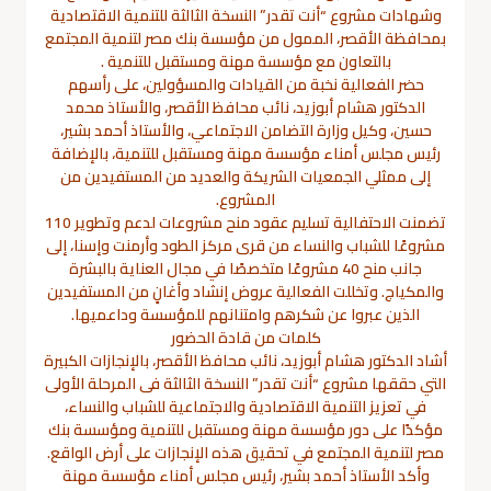
وشهادات مشروع “أنت تقدر” النسخة الثالثة للتنمية الاقتصادية
بمحافظة الأقصر، الممول من مؤسسة بنك مصر لتنمية المجتمع
بالتعاون مع مؤسسة مهنة ومستقبل للتنمية .
حضر الفعالية نخبة من القيادات والمسؤولين، على رأسهم
الدكتور هشام أبوزيد، نائب محافظ الأقصر، والأستاذ محمد
حسين، وكيل وزارة التضامن الاجتماعي، والأستاذ أحمد بشير،
رئيس مجلس أمناء مؤسسة مهنة ومستقبل للتنمية، بالإضافة
إلى ممثلي الجمعيات الشريكة والعديد من المستفيدين من
المشروع.
تضمنت الاحتفالية تسليم عقود منح مشروعات لدعم وتطوير 110
مشروعًا للشباب والنساء من قرى مركز الطود وأرمنت وإسنا، إلى
جانب منح 40 مشروعًا متخصصًا في مجال العناية بالبشرة
والمكياج. وتخللت الفعالية عروض إنشاد وأغانٍ من المستفيدين
الذين عبروا عن شكرهم وامتنانهم للمؤسسة وداعميها.
كلمات من قادة الحضور
أشاد الدكتور هشام أبوزيد، نائب محافظ الأقصر، بالإنجازات الكبيرة
التي حققها مشروع “أنت تقدر” النسخة الثالثة فى المرحلة الأولى
في تعزيز التنمية الاقتصادية والاجتماعية للشباب والنساء،
مؤكدًا على دور مؤسسة مهنة ومستقبل للتنمية ومؤسسة بنك
مصر لتنمية المجتمع في تحقيق هذه الإنجازات على أرض الواقع.
وأكد الأستاذ أحمد بشير، رئيس مجلس أمناء مؤسسة مهنة