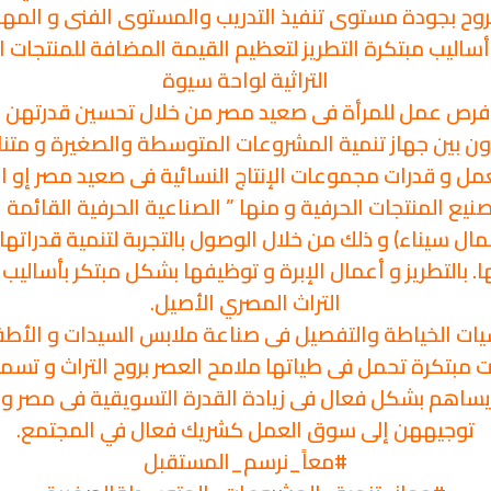
ح بجودة مستوى تنفيذ التدريب والمستوى الفنى و المهاري
ساليب مبتكرة التطريز لتعظيم القيمة المضافة للمنتجات ا
التراثية لواحة سيوة
ص عمل للمرأة فى صعيد مصر من خلال تحسين قدرتهن وتن
 بين جهاز تنمية المشروعات المتوسطة والصغيرة و متناهية
العمل و قدرات مجموعات الإنتاج النسائية فى صعيد مصر إو
نيع المنتجات الحرفية و منها ” الصناعية الحرفية القائمة 
سيناء) و ذلك من خلال الوصول بالتجربة لتنمية قدراتها 
بالتطريز و أعمال الإبرة و توظيفها بشكل مبتكر بأساليب تلا
التراث المصري الأصيل.
أساسيات الخياطة والتفصيل فى صناعة ملابس السيدات و 
ت مبتكرة تحمل فى طياتها ملامح العصر بروح التراث و تسمح
ساهم بشكل فعال فى زيادة القدرة التسويقية فى مصر و الخ
توجيههن إلى سوق العمل كشريك فعال في المجتمع.
#معاً_نرسم_المستقبل