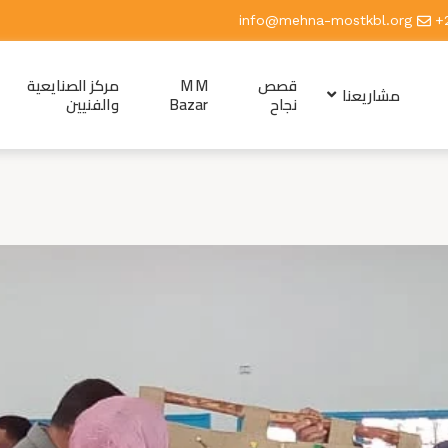
info@mehna-mostkbl.org
قصص
M M
مركز الصنايعية
مشاريعنا
نجاح
Bazar
والفنيين