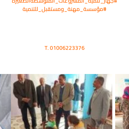
#جهاز_تنمية_المشروعات_المتوسطةالصغيرة
#مؤسسة_مهنة_ومستقبل_للتنمية
T. 01006223376