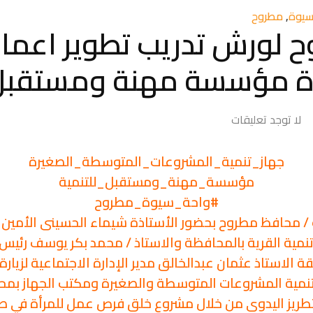
يوة
,
مطروح
 لورش تدريب تطوير اعمال ا
ة مؤسسة مهنة ومستقبل 
لا توجد تعليقات
جهاز_تنمية_المشروعات_المتوسطة_الصغيرة
مؤسسة_مهنة_ومستقبل_للتنمية
#واحة_سيوة_مطروح
ب / محافظ مطروح بحضور الأستاذة شيماء الحسينى الأمي
تنمية القرية بالمحافظة والاستاذ / محمد بكر يوسف رئيس
الاستاذ عثمان عبدالخالق مدير الإدارة الاجتماعية لزيارة 
مية المشروعات المتوسطة والصغيرة ومكتب الجهاز بمح
لتطريز اليدوى من خلال مشروع خلق فرص عمل للمرأة في 