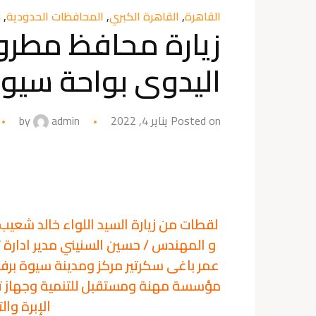
القاهرة
,
القاهرة الكبري
,
المحافظات الحدودية
,
س
زيارة محافظ مطروح
اليدوى بواحة سيو
Posted on يناير 4, 2022
admin
by
لقطات من زيارة السيد اللواء خالد شعي
و المهندس / حسين السنيني مدير ادارة 
عمر باغى سكرتير مركز ومدينة سيوة برفقة 
مؤسسة مهنة ومستقبل للتنمية وجهاز تن
الإبرة وا