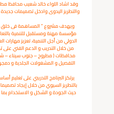
وقد اشاد اللواء خالد شعيب محافظ مطرو
والتطريز اليدوى وادخل تصميمات جديدة أ
ويهدف مشروع ” المساهمة فى خلق فر
مؤسسة مهنة ومستقبل للتنمية بالتعاون
الدولي من أجل التنمية، تعزيز مهارات 
من خلال التدريب و الدعم الفني على تص
محافظات ( مطروح – جنوب سيناء – شمال 
التفصيل و المشغولات الجلدية و دمجها. 
يرتكز البرنامج التدريبي على تعليم 
بالتطريز السيوي من خلال إيجاد تصميما
حيث الجودة و الشكل و الاستخدام بما ي