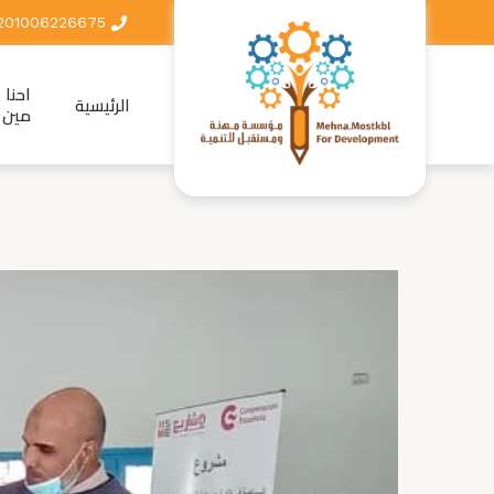
201006226675+
احنا
الرئيسية
مين