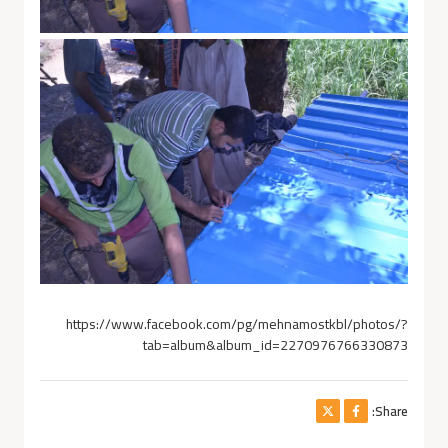
https://www.facebook.com/pg/mehnamostkbl/photos/?
tab=album&album_id=2270976766330873
Share: