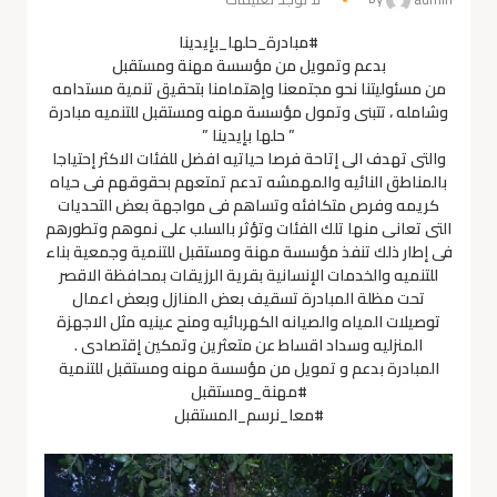
#مبادرة_حلها_بإيدينا
بدعم وتمويل من مؤسسة مهنة ومستقبل
من مسئوليتنا نحو مجتمعنا وإهتمامنا بتحقيق تنمية مستدامه
وشامله ، تتبنى وتمول مؤسسة مهنه ومستقبل للتنميه مبادرة
” حلها بإيدينا ”
والتى تهدف الى إتاحة فرصا حياتيه افضل للفئات الاكثر إحتياجا
بالمناطق النائيه والمهمشه تدعم تمتعهم بحقوقهم فى حياه
كريمه وفرص متكافئه وتساهم فى مواجهة بعض التحديات
التى تعانى منها تلك الفئات وتؤثر بالسلب على نموهم وتطورهم
فى إطار ذلك تنفذ مؤسسة مهنة ومستقبل للتنمية وجمعية بناء
للتنميه والخدمات الإنسانية بقرية الرزيقات بمحافظة الاقصر
تحت مظلة المبادرة تسقيف بعض المنازل وبعض اعمال
توصيلات المياه والصيانه الكهربائيه ومنح عينيه مثل الاجهزة
المنزليه وسداد اقساط عن متعثرين وتمكين إقتصادى .
المبادرة بدعم و تمويل من مؤسسة مهنه ومستقبل للتنمية
#مهنة_ومستقبل
#معا_نرسم_المستقبل