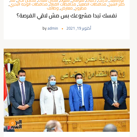
بورسعيد
,
تدريب
,
دمياط
,
سوهاج
,
سيوة
,
شمال سيناء
,
قصص نجاح
,
قنا
,
كفر الشيخ
,
محافظات الصعيد
,
محافظات القناة
,
محافظات الوجه البحري
,
مطروح
,
معارض
,
وظائف
نفسك تبدا مشروعك بس مش لاقي الفرصة؟
أكتوبر 19, 2021
admin
by
0