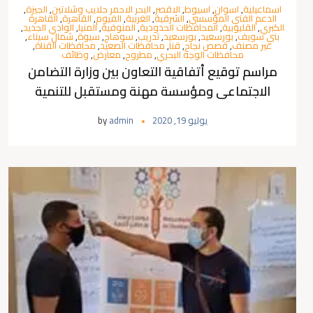
اسماعيلية
,
اسوان
,
اسيوط
,
الاقصر
,
البحر الاحمر حلايب وشلاتين
,
الجيزة
,
الدعم الفني المؤسسي
,
الشرقية
,
الغربية
,
الفيوم
,
القاهرة
,
القاهرة
الكبري
,
القليوبية
,
المحافظات الحدودية
,
المنوفية
,
المنيا
,
الوادي الجديد
,
بني سويف
,
بورسعيد
,
بورسعيد
,
تدريب
,
سوهاج
,
سيوة
,
شمال سيناء
,
غير مصنف
,
قصص نجاح
,
قنا
,
محافظات الصعيد
,
محافظات القناة
,
محافظات الوجه البحري
,
مطروح
,
معارض
,
وظائف
مراسم توقيع أتفاقية التعاون بين وزارة التضامن
الاجتماعى ومؤسسة مهنة ومستقبل للتنمية
يوليو 19, 2020
admin
by