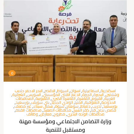
0
اسكندرية
,
اسماعيلية
,
اسوان
,
اسيوط
,
الاقصر
,
البحر الاحمر حلايب
وشلاتين
,
البحيرة
,
الجيزة
,
الدعم الفني المؤسسي
,
السويس
,
الشرقية
,
الغربية
,
الفيوم
,
القاهرة
,
القاهرة الكبري
,
القليوبية
,
المحافظات
الحدودية
,
المنوفية
,
المنيا
,
الوادي الجديد
,
بني سويف
,
بورسعيد
,
بورسعيد
,
تدريب
,
دمياط
,
سوهاج
,
سيوة
,
شمال سيناء
,
غير مصنف
,
قصص نجاح
,
قنا
,
كفر الشيخ
,
محافظات الصعيد
,
محافظات القناة
,
محافظات الوجه البحري
,
مطروح
,
معارض
,
وظائف
وزارة التضامن الاجتماعي ومؤسسة مهنة
ومستقبل للتنمية