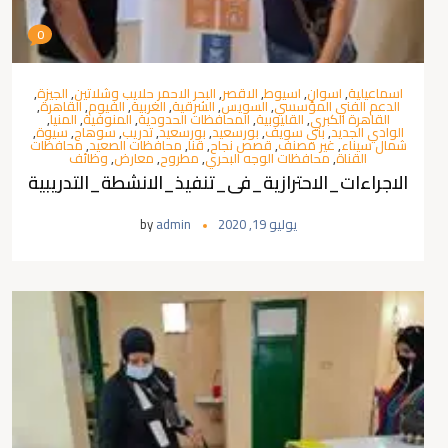
0
اسماعيلية
,
اسوان
,
اسيوط
,
الاقصر
,
البحر الاحمر حلايب وشلاتين
,
الجيزة
,
الدعم الفني المؤسسي
,
السويس
,
الشرقية
,
الغربية
,
الفيوم
,
القاهرة
,
القاهرة الكبري
,
القليوبية
,
المحافظات الحدودية
,
المنوفية
,
المنيا
,
الوادي الجديد
,
بني سويف
,
بورسعيد
,
بورسعيد
,
تدريب
,
سوهاج
,
سيوة
,
شمال سيناء
,
غير مصنف
,
قصص نجاح
,
قنا
,
محافظات الصعيد
,
محافظات
القناة
,
محافظات الوجه البحري
,
مطروح
,
معارض
,
وظائف
الاجراءات_الاحترازية_فى_تنفيذ_الانشطة_التدريبية
يوليو 19, 2020
admin
by