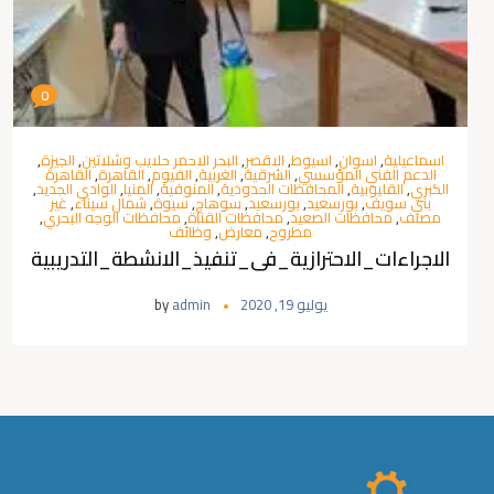
0
اسماعيلية
,
اسوان
,
اسيوط
,
الاقصر
,
البحر الاحمر حلايب وشلاتين
,
الجيزة
,
الدعم الفني المؤسسي
,
الشرقية
,
الغربية
,
الفيوم
,
القاهرة
,
القاهرة
الكبري
,
القليوبية
,
المحافظات الحدودية
,
المنوفية
,
المنيا
,
الوادي الجديد
,
بني سويف
,
بورسعيد
,
بورسعيد
,
سوهاج
,
سيوة
,
شمال سيناء
,
غير
مصنف
,
محافظات الصعيد
,
محافظات القناة
,
محافظات الوجه البحري
,
مطروح
,
معارض
,
وظائف
الاجراءات_الاحترازية_فى_تنفيذ_الانشطة_التدريبية
يوليو 19, 2020
admin
by