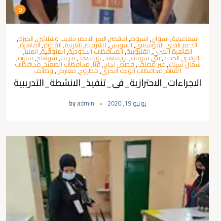
0
اسماعيلية
,
اسوان
,
اسيوط
,
الاقصر
,
البحر الاحمر حلايب وشلاتين
,
الجيزة
,
الدعم الفني المؤسسي
,
السويس
,
الشرقية
,
الغربية
,
الفيوم
,
القاهرة
,
القاهرة الكبري
,
القليوبية
,
المحافظات الحدودية
,
المنوفية
,
المنيا
,
الوادي الجديد
,
بني سويف
,
بورسعيد
,
بورسعيد
,
تدريب
,
سوهاج
,
سيوة
,
شمال سيناء
,
غير مصنف
,
قصص نجاح
,
قنا
,
محافظات الصعيد
,
محافظات
القناة
,
محافظات الوجه البحري
,
مطروح
,
معارض
,
وظائف
الاجراءات_الاحترازية_فى_تنفيذ_الانشطة_التدريبية
يوليو 19, 2020
admin
by