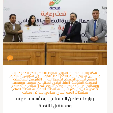
0
اسكندرية
,
اسماعيلية
,
اسوان
,
اسيوط
,
الاقصر
,
البحر الاحمر حلايب
وشلاتين
,
البحيرة
,
الجيزة
,
الدعم الفني المؤسسي
,
السويس
,
الشرقية
,
الغربية
,
الفيوم
,
القاهرة
,
القاهرة الكبري
,
القليوبية
,
المحافظات
الحدودية
,
المنوفية
,
المنيا
,
الوادي الجديد
,
بني سويف
,
بورسعيد
,
بورسعيد
,
تدريب
,
دمياط
,
سوهاج
,
سيوة
,
شمال سيناء
,
غير مصنف
,
قصص نجاح
,
قنا
,
كفر الشيخ
,
محافظات الصعيد
,
محافظات القناة
,
محافظات الوجه البحري
,
مطروح
,
معارض
,
وظائف
وزارة التضامن الاجتماعي ومؤسسة مهنة
ومستقبل للتنمية