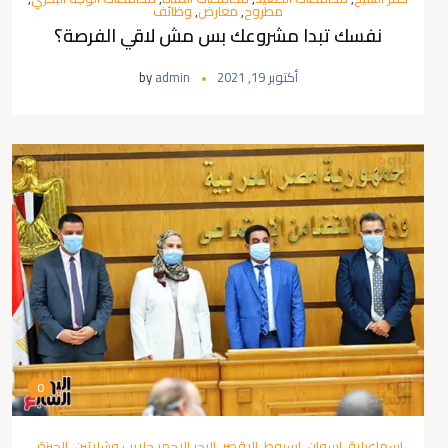
مطروح
,
معارض
,
وظائف
نفسك تبدا مشروعك بس مش لاقي الفرصة؟
أكتوبر 19, 2021
admin
by
0
اسماعيلية
,
اسوان
,
اسيوط
,
الاقصر
,
البحر الاحمر حلايب وشلاتين
,
الجيزة
,