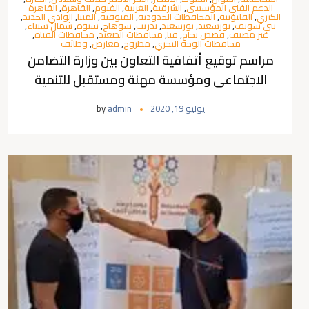
الدعم الفني المؤسسي
,
الشرقية
,
الغربية
,
الفيوم
,
القاهرة
,
القاهرة
الكبري
,
القليوبية
,
المحافظات الحدودية
,
المنوفية
,
المنيا
,
الوادي الجديد
,
بني سويف
,
بورسعيد
,
بورسعيد
,
تدريب
,
سوهاج
,
سيوة
,
شمال سيناء
,
غير مصنف
,
قصص نجاح
,
قنا
,
محافظات الصعيد
,
محافظات القناة
,
محافظات الوجه البحري
,
مطروح
,
معارض
,
وظائف
مراسم توقيع أتفاقية التعاون بين وزارة التضامن
الاجتماعى ومؤسسة مهنة ومستقبل للتنمية
يوليو 19, 2020
admin
by