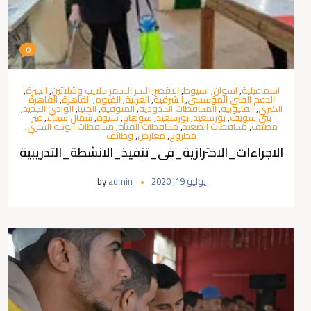
0
اسماعيلية
,
اسوان
,
اسيوط
,
الاقصر
,
البحر الاحمر حلايب وشلاتين
,
الجيزة
,
الدعم الفني المؤسسي
,
الشرقية
,
الغربية
,
الفيوم
,
القاهرة
,
القاهرة
الكبري
,
القليوبية
,
المحافظات الحدودية
,
المنوفية
,
المنيا
,
الوادي الجديد
,
بني سويف
,
بورسعيد
,
بورسعيد
,
سوهاج
,
سيوة
,
شمال سيناء
,
غير
مصنف
,
محافظات الصعيد
,
محافظات القناة
,
محافظات الوجه البحري
,
مطروح
,
معارض
,
وظائف
الاجراءات_الاحترازية_فى_تنفيذ_الانشطة_التدريبية
يوليو 19, 2020
admin
by